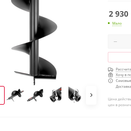
2 930
Мало
Рассчита
Хочу в п
Самовыв
Доставка
Цена действи
цен в розни