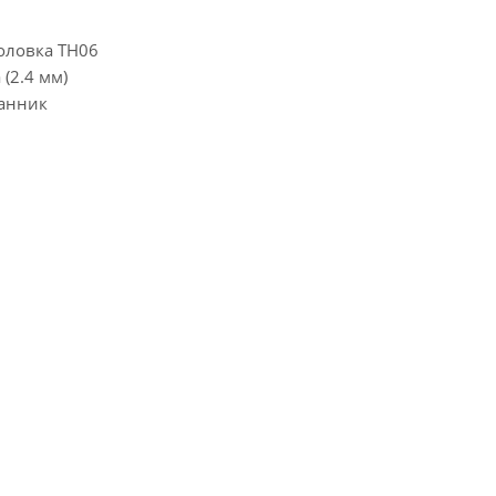
оловка TH06
(2.4 мм)
анник