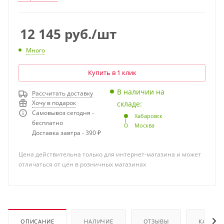
12 145
руб.
/шт
Много
Купить в 1 клик
В наличии на
Рассчитать доставку
Хочу в подарок
складе:
Самовывоз сегодня -
Хабаровск
бесплатно
Москва
Доставка завтра - 390 ₽
Цена действительна только для интернет-магазина и может
отличаться от цен в розничных магазинах
ОПИСАНИЕ
НАЛИЧИЕ
ОТЗЫВЫ
КАК КУ