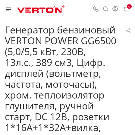
0
Генератор бензиновый
VERTON POWER GG6500
(5,0/5,5 кВт, 230В,
13л.с., 389 см3, Цифр.
дисплей (вольтметр,
частота, моточасы),
хром. теплоизолятор
глушителя, ручной
старт, DC 12В, розетки
1*16А+1*32А+вилка,