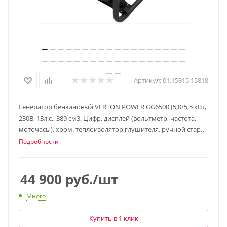
Артикул:
01.15815.15818
Генератор бензиновый VERTON POWER GG6500 (5,0/5,5 кВт,
230В, 13л.с., 389 см3, Цифр. дисплей (вольтметр, частота,
моточасы), хром. теплоизолятор глушителя, ручной старт,
DC 12В, розетки 1*16А+1*32А+вилка, бак 22л, колеса-ручки)
Подробности
44 900
руб.
/шт
Много
Купить в 1 клик