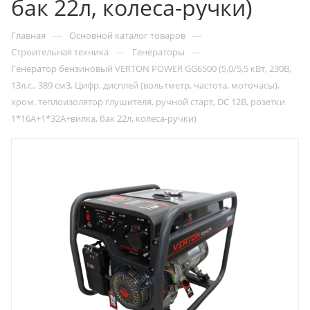
бак 22л, колеса-ручки)
—
—
Главная
Основной каталог товаров
—
—
Строительная техника
Генераторы
Генератор бензиновый VERTON POWER GG6500 (5,0/5,5 кВт, 230В,
13л.с., 389 см3, Цифр. дисплей (вольтметр, частота, моточасы),
хром. теплоизолятор глушителя, ручной старт, DC 12В, розетки
1*16А+1*32А+вилка, бак 22л, колеса-ручки)