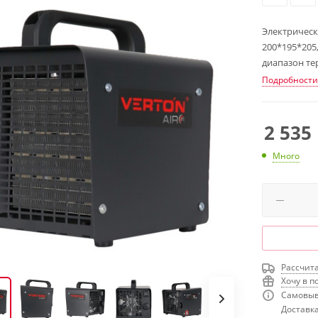
Электрическ
200*195*205,
диапазон те
Подробности
2 535
Много
Рассчита
Хочу в п
Самовыв
Доставка