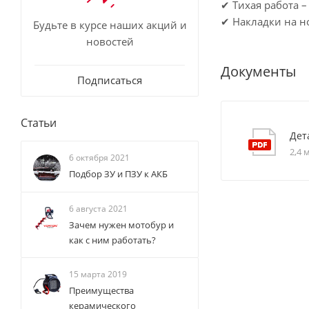
✔ Тихая работа 
✔ Накладки на н
Будьте в курсе наших акций и
новостей
Документы
Подписаться
Статьи
Дет
2,4 
6 октября 2021
Подбор ЗУ и ПЗУ к АКБ
6 августа 2021
Зачем нужен мотобур и
как с ним работать?
15 марта 2019
Преимущества
керамического