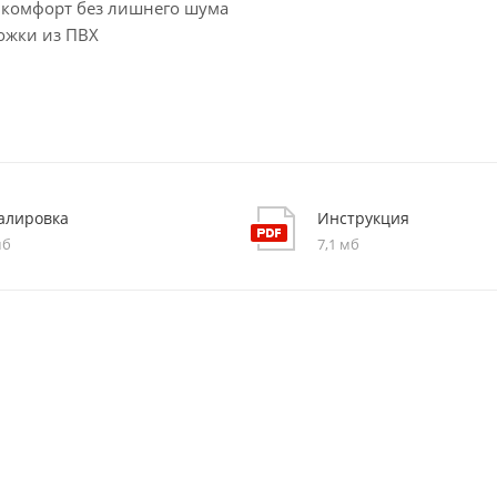
– комфорт без лишнего шума
ожки из ПВХ
алировка
Инструкция
мб
7,1 мб