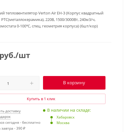
ий тепловентилятор Verton Air EH-3 (Корпус квадратный
 РТС(металлокерамика), 220В, 1500/3000Вт, 240м3/ч,
рмостата 0-100℃, спец. геометрия корпуса) (6шт/кор)
руб.
/шт
В корзину
Купить в 1 клик
В наличии на складе:
ть доставку
одарок
Хабаровск
оз сегодня - бесплатно
Москва
 завтра - 390 ₽