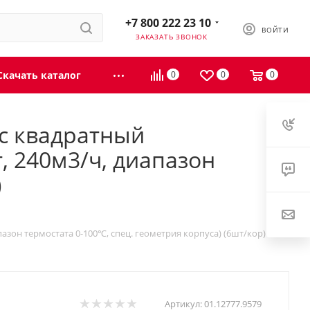
+7 800 222 23 10
ВОЙТИ
ЗАКАЗАТЬ ЗВОНОК
Скачать каталог
0
0
0
ус квадратный
, 240м3/ч, диапазон
)
пазон термостата 0-100℃, спец. геометрия корпуса) (6шт/кор)
Артикул:
01.12777.9579