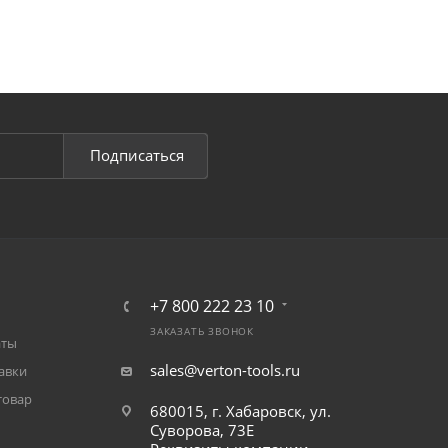
Подписаться
+7 800 222 23 10
ЗАКАЗАТЬ ЗВОНОК
аты
sales@verton-tools.ru
авки
товар
680015, г. Хабаровск, ул.
Суворова, 73Е