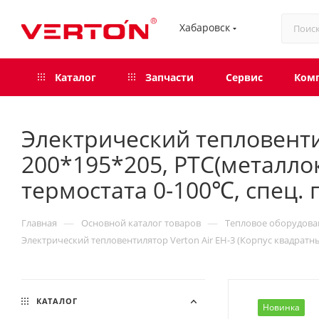
Хабаровск
Каталог
Запчасти
Сервис
Ком
Электрический тепловенти
200*195*205, РТС(металлок
термостата 0-100℃, спец. 
—
—
Главная
Основной каталог товаров
Тепловое оборудова
Электрический тепловентилятор Verton Air EH-3 (Корпус квадратны
КАТАЛОГ
Новинка