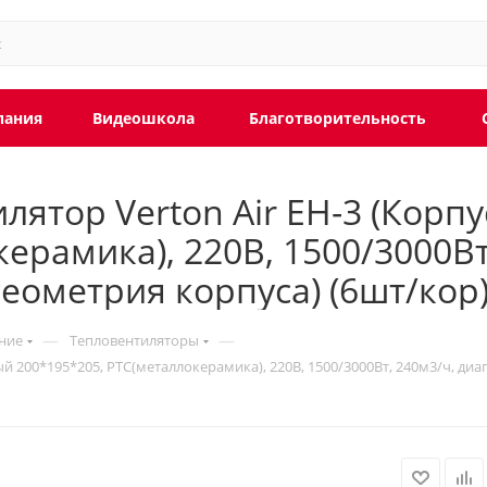
пания
Видеошкола
Благотворительность
лятор Verton Air EH-3 (Корп
ерамика), 220В, 1500/3000Вт
геометрия корпуса) (6шт/кор
—
—
ние
Тепловентиляторы
й 200*195*205, РТС(металлокерамика), 220В, 1500/3000Вт, 240м3/ч, диа