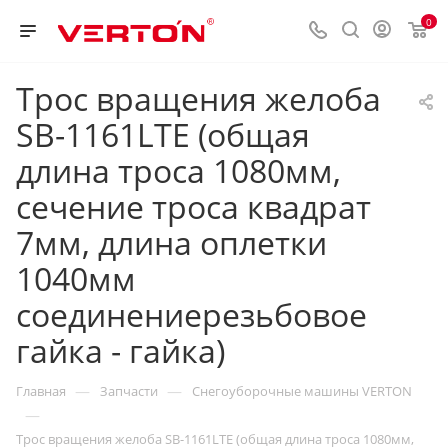
0
Трос вращения желоба
SB-1161LTE (общая
длина троса 1080мм,
сечение троса квадрат
7мм, длина оплетки
1040мм
соединениерезьбовое
гайка - гайка)
—
—
Главная
Запчасти
Снегоуборочные машины VERTON
—
Трос вращения желоба SB-1161LTE (общая длина троса 1080мм,