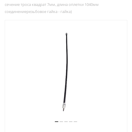
сечение троса квадрат 7мм, длина оплетки 1040мм
соединениерезьбовое гайка - гайка)