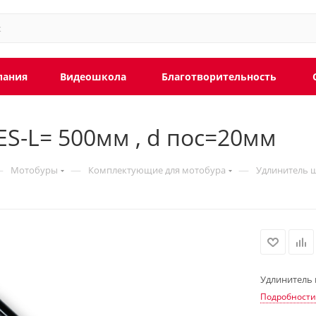
пания
Видеошкола
Благотворительность
ES-L= 500мм , d пос=20мм
—
—
—
Мотобуры
Комплектующие для мотобура
Удлинитель ш
Удлинитель 
Подробности