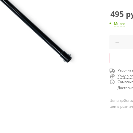
495
ру
Много
Рассчита
Хочу в п
Самовыв
Доставка
Цена действи
цен в розни