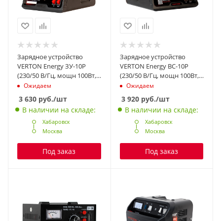
Зарядное устройство
Зарядное устройство
VERTON Energy ЗУ-10Р
VERTON Energy BC-10Р
(230/50 В/Гц, мощн 100Вт,
(230/50 В/Гц, мощн 100Вт,
напряж. аккум.
напряж. аккум.
Ожидаем
Ожидаем
6/12В,емкость обсл. аккум.
6/12В,емкость обсл. аккум.
3 630
руб.
/шт
3 920
руб.
/шт
6-120 Ач,заряд. ток 10А) 12
6-120 Ач,заряд. ток 10А) 12
В наличии на складе:
В наличии на складе:
шт/кор.
шт/кор.
Хабаровск
Хабаровск
Москва
Москва
Под заказ
Под заказ