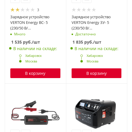
3
Зарядное устройство
Зарядное устройство
VERTON Energy BC- 5
VERTON Energy ЗУ- 5
(230/50 В/
(230/50 В/
Гц,мощн.60Вт.,напряж.аккум.6/12
Гц,мощн.60Вт.,напряж.аккум.6/1
Много
Достаточно
В.,емкость обсл.аккум.1,2-
В.,емкость обсл.аккум.1,2-
1 535
руб.
/шт
1 835
руб.
/шт
120Ач.,раб.темп.(-20)-(+40)
120Ач.,раб.темп.(-20)-(+40)
В наличии на складе:
В наличии на складе:
С, LCD) 10шт/уп
С, LCD) 20шт/уп
Хабаровск
Хабаровск
Москва
Москва
В корзину
В корзину