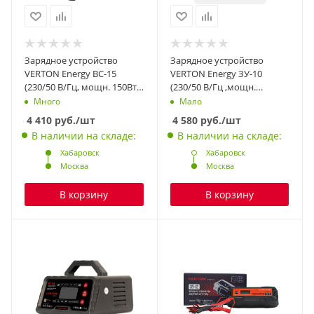
Зарядное устройство
Зарядное устройство
VERTON Energy BC-15
VERTON Energy ЗУ-10
(230/50 В/Гц, мощн. 150Вт,
(230/50 В/Гц ,мощн.
напряж. аккум.
100Вт,напряж. аккум.
Много
Мало
12/24В,емкость обсл.
12В,емкость обсл. аккум.
4 410
руб.
/шт
4 580
руб.
/шт
аккум. 20-120 Ач, заряд. ток
15-100 Ач, зар. ток (пик/
В наличии на складе:
В наличии на складе:
(пик/норма) 10/6 А)
норм) 10/6 А)
Хабаровск
Хабаровск
Москва
Москва
В корзину
В корзину