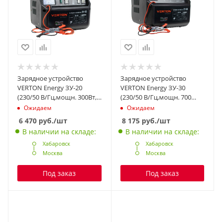
Зарядное устройство
Зарядное устройство
VERTON Energy ЗУ-20
VERTON Energy ЗУ-30
(230/50 В/Гц,мощн. 300Вт,
(230/50 В/Гц,мощн. 700
напряж. аккум. 12/24В,
Вт,напряж.
Ожидаем
Ожидаем
емкость обсл. аккум. 20-
аккум.12/24В,емкость
6 470
руб.
/шт
8 175
руб.
/шт
200 Ач, заряд. ток (пик/
обсл. аккум. 30-300 Ач,
В наличии на складе:
В наличии на складе:
норм) 12/8 А)
заряд. ток (пик/норм)
Хабаровск
16/14А)
Хабаровск
Москва
Москва
Под заказ
Под заказ