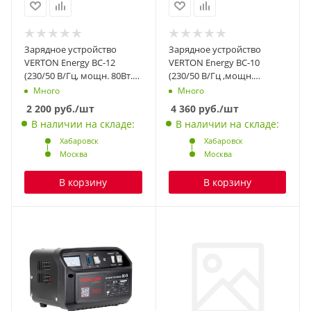
Зарядное устройство
Зарядное устройство
VERTON Energy BC-12
VERTON Energy BC-10
(230/50 В/Гц, мощн. 80Вт.
(230/50 В/Гц ,мощн.
напряж. аккум. 12/24
100Вт,напряж. аккум.
Много
Много
В,емкость обсл. аккум.20-
12/24В,емкость обсл.
2 200
руб.
/шт
4 360
руб.
/шт
150Ач,заряд. ток 12А, раб.
аккум. 15-100 Ач, зар. ток
В наличии на складе:
В наличии на складе:
темп. (-20) - (+40) С, LCD) 10
(пик/норм) 10/6 А)
шт/уп
Хабаровск
Хабаровск
Москва
Москва
В корзину
В корзину