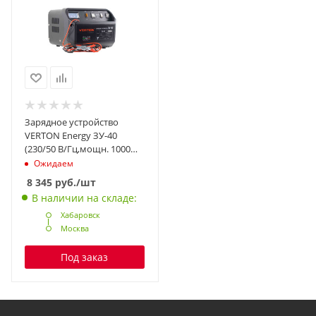
Зарядное устройство
VERTON Energy ЗУ-40
(230/50 В/Гц,мощн. 1000
Вт,напряж. аккум.
Ожидаем
12/24В,емкость обсл.
8 345
руб.
/шт
аккум. 30-350 Ач, заряд. ток
В наличии на складе:
(пик/норм) 24/24А)
Хабаровск
Москва
Под заказ