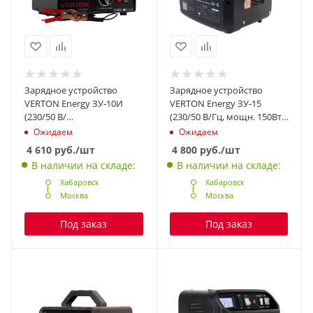
Зарядное устройство
Зарядное устройство
VERTON Energy ЗУ-10И
VERTON Energy ЗУ-15
(230/50 В/
(230/50 В/Гц, мощн. 150Вт,
Гц,мощн.100Вт,напряж.
напряж. аккум.
Ожидаем
Ожидаем
аккум.12/24В,емкость
12В,емкость обсл. аккум.
4 610
руб.
/шт
4 800
руб.
/шт
обсл. аккум.4-120 А/
20-120 Ач, заряд. ток (пик/
В наличии на складе:
В наличии на складе:
ч,заряд. ток (пик/норм) 0,5-
норма) 10/6 А)
10А,импульсная) 9 шт/кор.
Хабаровск
Хабаровск
Москва
Москва
Под заказ
Под заказ