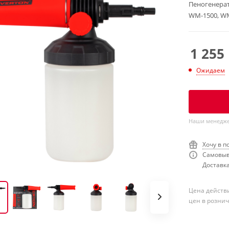
Пеногенерат
WM-1500, WM
1 255
Ожидаем
Наши менеджер
Хочу в п
Самовыв
Доставка
Цена действи
цен в розни