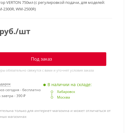
ор VERTON 750мл (с регулировкой подачи, для моделей:
-2300R, WM-2500R)
руб.
/шт
Под заказ
ы обязательно свяжутся с вами и уточнят условия заказа
одарок
В наличии на складе:
оз сегодня - бесплатно
Хабаровск
 завтра - 390 ₽
Москва
тельна только для интернет-магазина и может отличаться от
чных магазинах