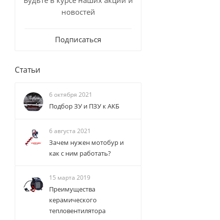
Будьте в курсе наших акций и
новостей
Подписаться
Статьи
6 октября 2021
Подбор ЗУ и ПЗУ к АКБ
6 августа 2021
Зачем нужен мотобур и
как с ним работать?
15 марта 2019
Преимущества
керамического
тепловентилятора