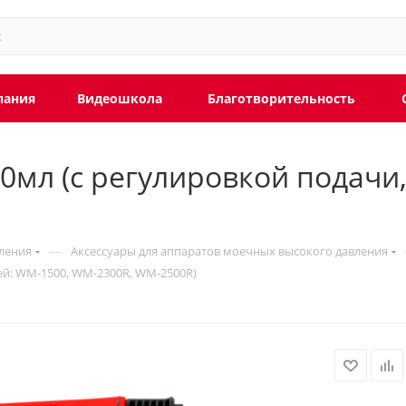
пания
Видеошкола
Благотворительность
мл (с регулировкой подачи,
—
ления
Аксессуары для аппаратов моечных высокого давления
ей: WM-1500, WM-2300R, WM-2500R)