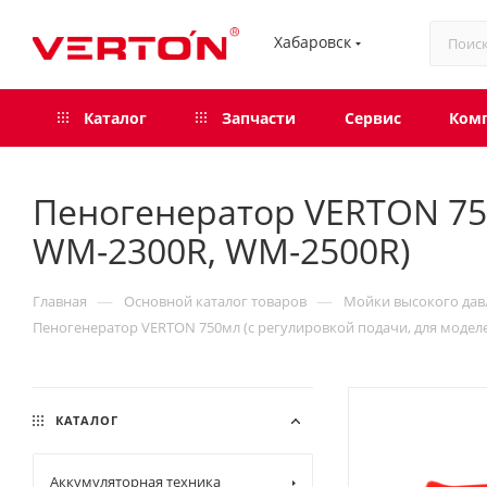
Хабаровск
Каталог
Запчасти
Сервис
Ком
Пеногенератор VERTON 750
WM-2300R, WM-2500R)
—
—
Главная
Основной каталог товаров
Мойки высокого дав
Пеногенератор VERTON 750мл (с регулировкой подачи, для модел
КАТАЛОГ
Аккумуляторная техника