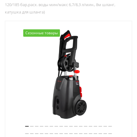
120/185 бар,расх. воды мин/макс 6,7/8,3 л/мин., 8м шланг,
катушка для шланга)
Сезонные товары