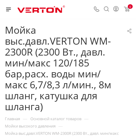
0
Мойка
выс.давл.VERTON WM-
2300R (2300 Вт., давл.
мин/макс 120/185
бар,расх. воды мин/
макс 6,7/8,3 л/мин., 8м
шланг, катушка для
шланга)
—
—
Главная
Основной каталог товаров
—
Мойки высокого давления
Мойка выс.давл.VERTON WM-2300R (2300 Вт., давл. мин/макс