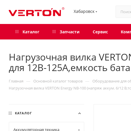
Хабаровск
Каталог
Запчасти
Сервис
Ком
Нагрузочная вилка VERTON 
для 12В-125А,емкость бата
—
—
Главная
Основной каталог товаров
Оборудование для о
Нагрузочная вилка VERTON Energy NB-100 (напряж аккум. 6/12 В,то
КАТАЛОГ
Аккумуляторная техника