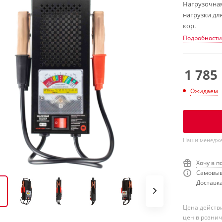
Нагрузочная
нагрузки для
кор.
Подробности
1 785
Ожидаем
Наши менеджер
Хочу в п
Самовыв
Доставка
Цена действи
цен в розни