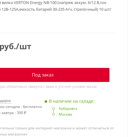
 вилка VERTON Energy NB-100 (напряж аккум. 6/12 В,ток
 12В-125А,емкость батарей 30-235 А/ч, стрелочный) 10 шт/
руб.
/шт
Под заказ
ы обязательно свяжутся с вами и уточнят условия заказа
одарок
В наличии на складе:
оз сегодня - бесплатно
Хабаровск
 завтра - 390 ₽
Москва
тельна только для интернет-магазина и может отличаться от
чных магазинах