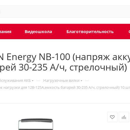
пания
Видеошкола
Благотворительность
Energy NB-100 (напряж акку
рей 30-235 А/ч, стрелочный) 
—
—
бслуживания АКБ
Нагрузочные вилки
к нагрузки для 12В-125А,емкость батарей 30-235 А/ч, стрелочный) 10 ш