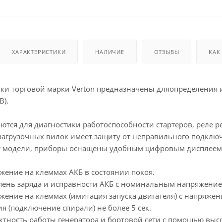
ХАРАКТЕРИСТИКИ
НАЛИЧИЕ
ОТЗЫВЫ
КАК
ки торговой марки Verton предназначены дляопределения и
B).
ся для диагностики работоспособности стартеров, реле рег
агрузочных вилок имеет защиту от неправильного подключ
от модели, приборы оснащены удобным цифровым дисплеем
жение на клеммах АКБ в состоянии покоя.
епень заряда и исправности АКБ с номинальным напряжение
яжение на клеммах (имитация запуска двигателя) с напряже
я (подключение спирали) не более 5 сек.
ектность работы генератора и бортовой сети с помощью выс