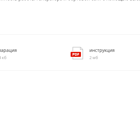
ларация
инструкция
3 кб
2 мб