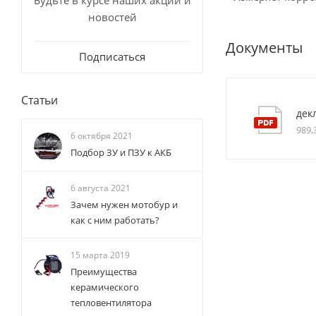
Будьте в курсе наших акций и
новостей
Документы
Подписаться
Статьи
дек
989,
6 октября 2021
Подбор ЗУ и ПЗУ к АКБ
6 августа 2021
Зачем нужен мотобур и
как с ним работать?
15 марта 2019
Преимущества
керамического
тепловентилятора