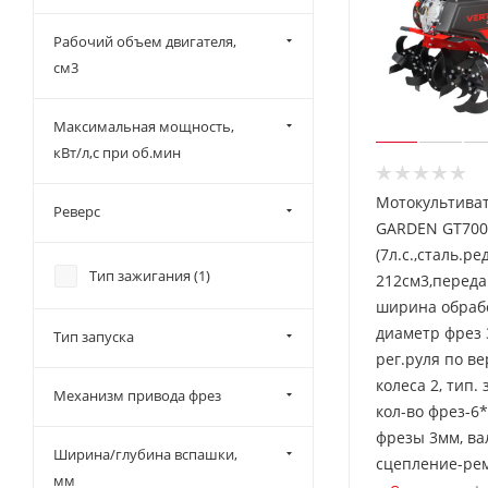
Рабочий объем двигателя,
см3
Максимальная мощность,
кВт/л,с при об.мин
Мотокультива
Реверс
GARDEN GT700
(7л.с.,сталь.ред
Тип зажигания (
1
)
212см3,передач
ширина обрабо
диаметр фрез 
Тип запуска
рег.руля по ве
колеса 2, тип. 
Механизм привода фрез
кол-во фрез-6
фрезы 3мм, ва
Ширина/глубина вспашки,
сцепление-ре
мм