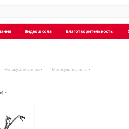
пания
Видеошкола
Благотворительность
—
—
Мотокультиваторы
Мотокультиваторы
ие)