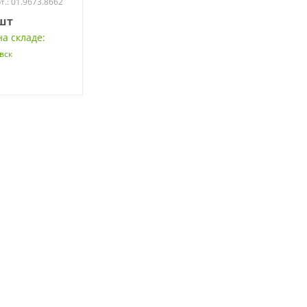
т.: 01.9673.8662
шт
а складе:
вск
а