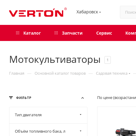
Хабаровск
Каталог
Запчасти
Сервис
Ком
Мотокультиваторы
1
—
—
Главная
Основной каталог товаров
Садовая техника
По цене (возрастан
ФИЛЬТР
Тип двигателя
Объём топливного бака, л