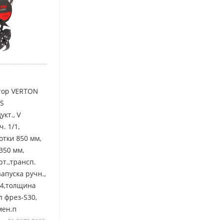
тор VERTON
S
укт., V
. 1/1,
тки 850 мм,
350 мм,
рт.,трансп.
запуска ручн.,
*4,толщина
л фрез-S30,
мен.п