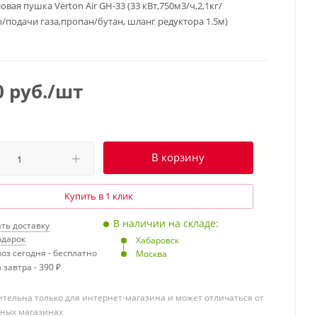
овая пушка Verton Air GH-33 (33 кВт,750м3/ч,2,1кг/
ы/подачи газа,пропан/бутан, шланг редуктора 1.5м)
0
руб.
/шт
В корзину
Купить в 1 клик
В наличии на складе:
ть доставку
одарок
Хабаровск
оз сегодня - бесплатно
Москва
 завтра - 390 ₽
тельна только для интернет-магазина и может отличаться от
чных магазинах