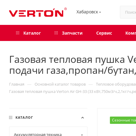
Хабаровск
Каталог
Запчасти
Сервис
Ком
Газовая тепловая пушка Ver
подачи газа,пропан/бутан,
—
—
Главная
Основной каталог товаров
Тепловое оборудова
Газовая тепловая пушка Verton Air GH-33 (33 кВт,750м3/ч,2,1кг/ч,
КАТАЛОГ
Сезонные то
Аккумуляторная техника