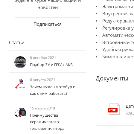
Будьте в курсе наших акций и
• Электромагнит
новостей
• Внутренняя ка
• Редуктор давл
Подписаться
• Регулировка у
• Автоматическо
• Встроенный те
Статьи
• Удобная ручка
• Биметалличес
6 октября 2021
Подбор ЗУ и ПЗУ к АКБ
Документы
6 августа 2021
Зачем нужен мотобур и
как с ним работать?
Дет
15 марта 2019
608,
Преимущества
керамического
тепловентилятора