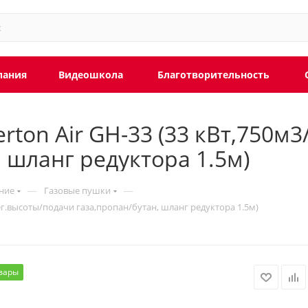
пания
Видеошкола
Благотворительность
ton Air GH-33 (33 кВт,750м3/
 шланг редуктора 1.5м)
—
—
ние
Газовые пушки
рег.высоты/подачи газа,пропан/бутан, шланг редуктора 1.5м)
вары