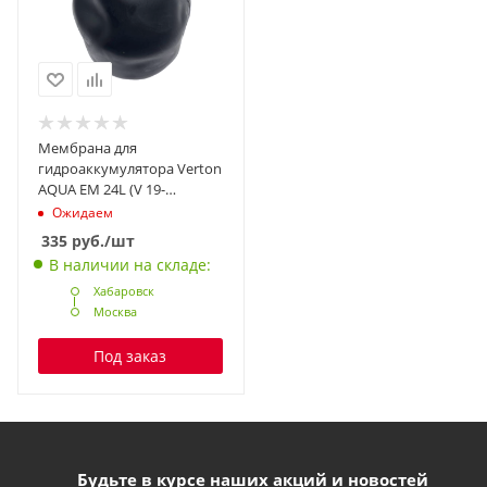
Мембрана для
гидроаккумулятора Verton
AQUA EM 24L (V 19-
24л,EPDM, maxP 10 Бар,d
Ожидаем
внут. 90 мм,d внеш.110 мм,
335
руб.
/шт
t -10+120C)
В наличии на складе:
Хабаровск
Москва
Под заказ
Будьте в курсе наших акций и новостей