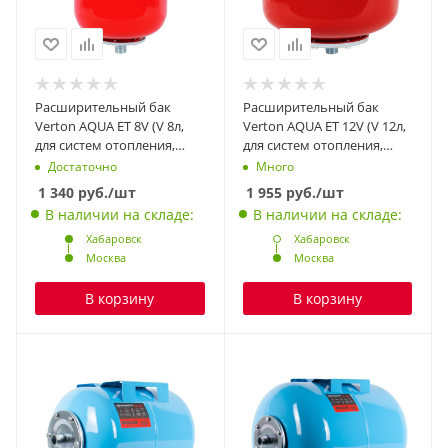
Расширительный бак
Расширительный бак
Verton AQUA ET 8V (V 8л,
Verton AQUA ET 12V (V 12л,
для систем отопления,
для систем отопления,
красный цвет, вертикаль.,
красный цвет,
Достаточно
Много
подвесной, maxP 6 Бар,
вертикаль.,подвесной,
1 340
руб.
/шт
1 955
руб.
/шт
присоед. резьба 3/4″,
maxP 8 Бар, присоед.
В наличии на складе:
В наличии на складе:
EPDM)
резьба 3/4″, EPDM)
Хабаровск
Хабаровск
Москва
Москва
В корзину
В корзину