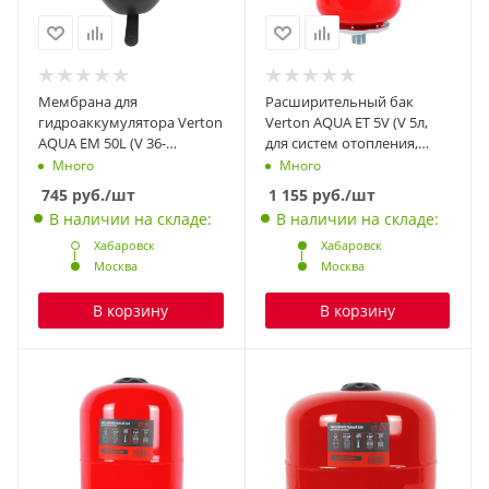
Мембрана для
Расширительный бак
гидроаккумулятора Verton
Verton AQUA ET 5V (V 5л,
AQUA EM 50L (V 36-
для систем отопления,
50л,EPDM,maxP 10 Бар,d
красный цвет, вертикаль.,
Много
Много
внут.90 мм,d внеш.110 мм,
подвесной, maxP 6 Бар,
745
руб.
/шт
1 155
руб.
/шт
t -10+120 C)
присоед. резьба 3/4″,
В наличии на складе:
В наличии на складе:
EPDM)
Хабаровск
Хабаровск
Москва
Москва
В корзину
В корзину