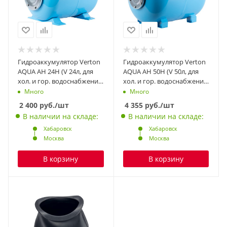
Гидроаккумулятор Verton
Гидроаккумулятор Verton
AQUA AH 24H (V 24л, для
AQUA AH 50H (V 50л, для
хол. и гор. водоснабжения,
хол. и гор. водоснабжения,
синий цвет, горизонт.,
синий цвет, горизонт.,
Много
Много
напольный, maxP 10 Бар,
напольный, maxP 10 Бар,
2 400
руб.
/шт
4 355
руб.
/шт
присоед. резьба 1″, EPDM)
присоед. резьба 1″, EPDM)
В наличии на складе:
В наличии на складе:
Хабаровск
Хабаровск
Москва
Москва
В корзину
В корзину