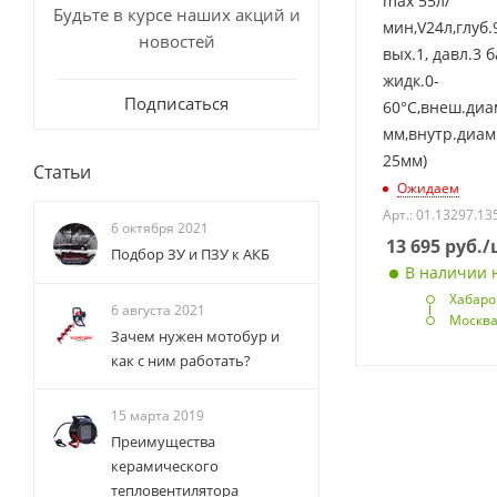
max 55л/
Будьте в курсе наших акций и
мин,V24л,глуб.
новостей
вых.1, давл.3 
жидк.0-
Подписаться
60°C,внеш.диа
мм,внутр.диам
25мм)
Статьи
Ожидаем
Арт.: 01.13297.13
6 октября 2021
13 695
руб.
/
Подбор ЗУ и ПЗУ к АКБ
В наличии н
Хабаро
6 августа 2021
Москв
Зачем нужен мотобур и
как с ним работать?
15 марта 2019
Преимущества
керамического
тепловентилятора