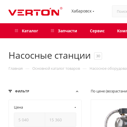
Хабаровск
Каталог
Запчасти
Сервис
Ком
Насосные станции
30
—
—
Главная
Основной каталог товаров
Насосное оборудова
По цене (возрастан
ФИЛЬТР
Цена