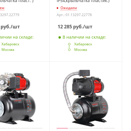
ыльчатка пласт. )
IP54,крыльчатка пластик.)
ем
Ожидаем
13297.22779
Арт.: 01.13297.22778
руб.
/шт
12 285
руб.
/шт
личии на складе:
В наличии на складе:
Хабаровск
Хабаровск
Москва
Москва