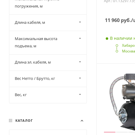
Арт.: 01.13297.13
погружения, м
11 960
руб.
/
Длина кабеля, м
В наличии н
Максимальная высота
Хабаро
подъема, м
Москв
Длина эл. кабеля, м
Вес Нетто / Брутто, кг
Вес, кг
КАТАЛОГ