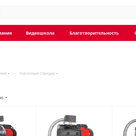
пания
Видеошкола
Благотворительность
—
ние
Насосные станции
ие)