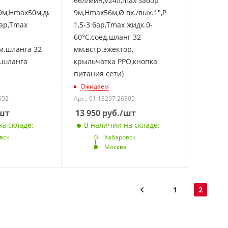
66л/мин,V24л,max забор
9м,Hmax50м,диам.вх./
9м,Hmax56м,Ø вх./вых.1",Р
бар,Tmax
1,5-3 бар,Tmax жидк.0-
60°C,соед.шланг 32
м.шланга 32
мм,встр.эжектор,
.шланга
крыльчатка PPO,кнопка
питания сети)
Ожидаем
552
Арт.: 01.13297.26305
шт
13 950
руб.
/шт
а складе:
В наличии на складе:
вск
Хабаровск
а
Москва
1
2