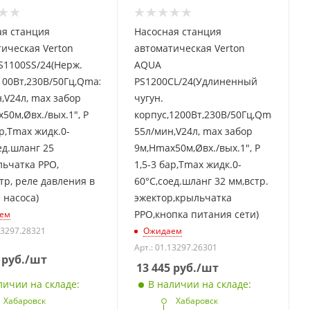
ая станция
Насосная станция
ическая Verton
автоматическая Verton
S1100SS/24(Нерж.
AQUA
100Вт,230В/50Гц,Qmax
PS1200CL/24(Удлиненный
,V24л, max забор
чугун.
50м,Øвх./вых.1", Р
корпус,1200Вт,230В/50Гц,Qmax
ар,Tmax жидк.0-
55л/мин,V24л, max забор
ед.шланг 25
9м,Hmax50м,Øвх./вых.1", Р
ьчатка PPO,
1,5-3 бар,Tmax жидк.0-
р, реле давления в
60°C,соед.шланг 32 мм,встр.
 насоса)
эжектор,крыльчатка
PPO,кнопка питания сети)
ем
13297.28321
Ожидаем
Арт.: 01.13297.26301
руб.
/шт
13 445
руб.
/шт
личии на складе:
В наличии на складе:
Хабаровск
Хабаровск