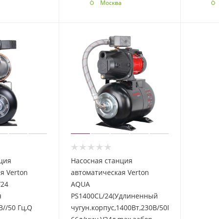
а
Москва
ция
Насосная станция
я Verton
автоматическая Verton
/24
AQUA
я
PS1400CL/24(Удлиненный
В//50 Гц,Q
чугун.корпус,1400Вт,230В/50Гц,Qmax