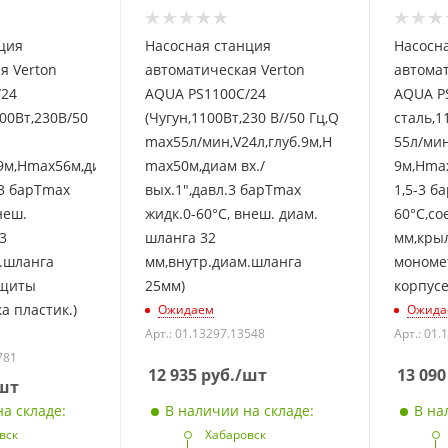
ция
Насосная станция
Насосн
я Verton
автоматическая Verton
автомат
/24
AQUA PS1100C/24
AQUA P
00Вт,230В/50
(Чугун,1100Вт,230 В//50 Гц,Q
сталь,1
max55л/мин,V24л,глуб.9м,H
55л/мин
.9м,Hmax56м,диам.вх/
max50м,диам вх./
9м,Hmax
.3 барTmax
вых.1",давл.3 барTmax
1,5-3 б
неш.
жидк.0-60°C, внеш. диам.
60°C,со
3
шланга 32
мм,крыл
.шланга
мм,внутр.диам.шланга
мономет
ащиты
25мм)
корпусе
а пластик.)
Ожидаем
Ожида
Арт.: 01.13297.13548
Арт.: 01.
781
12 935
руб.
/шт
13 090
шт
а складе:
В наличии на складе:
В на
вск
Хабаровск