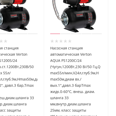
ая станция
Насосная станция
ическая Verton
автоматическая Verton
S1200S/24
AQUA PS1200C/24
.ст.1200Вт,230В/50
(Чугун,1200Вт,230 В//50 Гц,Q
x 55л/
max55л/мин,V24л,глуб.9м,H
л,глуб.9м,Hmax50м,диам.вх./
max50м,диам вх./
2", давл.3 бар,Tmax
вых.1",давл.3 барTmax
жидк.0-60°C, внеш. диам.
еш.диам.шланга 33
шланга 33
тр.диам.шланга
мм,внутр.диам.шланга
ласс защиты
25мм, класс защиты