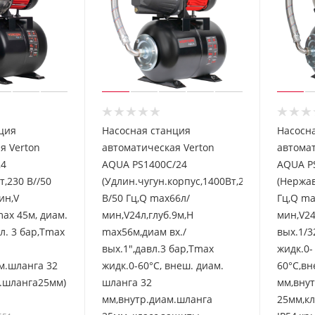
ция
Насосная станция
Насосн
я Verton
автоматическая Verton
автомат
24
AQUA PS1400C/24
AQUA P
т,230 В//50
(Удлин.чугун.корпус,1400Вт,230
(Нержав
ин,V
В/50 Гц,Q max66л/
Гц,Q ma
max 45м, диам.
мин,V24л,глуб.9м,H
мин,V24
вл. 3 бар,Tmax
max56м,диам вх./
вых.1/3
вых.1",давл.3 бар,Tmax
жидк.0-
м.шланга 32
жидк.0-60°C, внеш. диам.
60°C,вн
.шланга25мм)
шланга 32
мм,вну
мм,внутр.диам.шланга
25мм,к