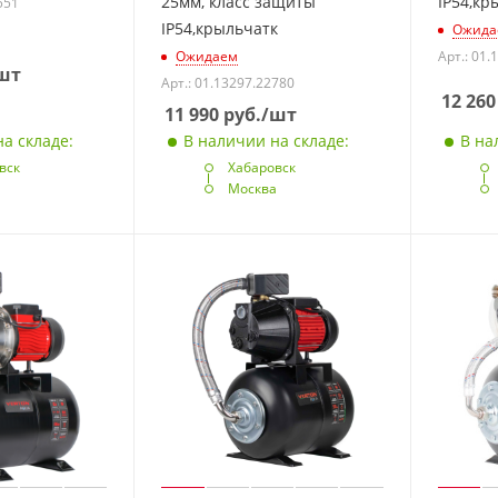
25мм, класс защиты
IP54,кр
551
IP54,крыльчатк
Ожида
Ожидаем
Арт.: 01.
шт
Арт.: 01.13297.22780
12 260
11 990
руб.
/шт
а складе:
В наличии на складе:
В на
вск
Хабаровск
а
Москва