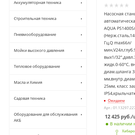
Аккумуляторная техника
Насосная стан
Строительная техника
автоматическа
AQUA PS1400S
Пневмооборудование
(Нерж.сталь,14
Гц,Q max66л/
мин,V24л,глуб
Мойки высокого давления
вых1/32",давл
жидк.0-60°C, в
Тепловое оборудование
диам.шланга 3
мм,внутр.диам
Масла и Химия
25мм, класс з
IP54,крыльчатк
Садовая техника
Ожидаем
Арт.: 01.13297.22
Оборудование для обслуживания
12 425
руб.
/
АКБ
В наличии н
Хабаро