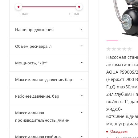
5 040
15 360
Наши предложения
Объём ресивера, л
Насосная стан
Мощность, "кВт"
автоматическа
AQUA PS900S/
(Нерж.ст.,900 В
Максимальное давление, бар
Гц,Q max50л/м
24л,глуб.8м,H 
Рабочее давление, бар
вх./вых. 1", да
жидк.0-
Максимальная
60°C,внеш.диа
производительность, л/мин
мм,внутр.диам
Ожидаем
Максимальная глубина