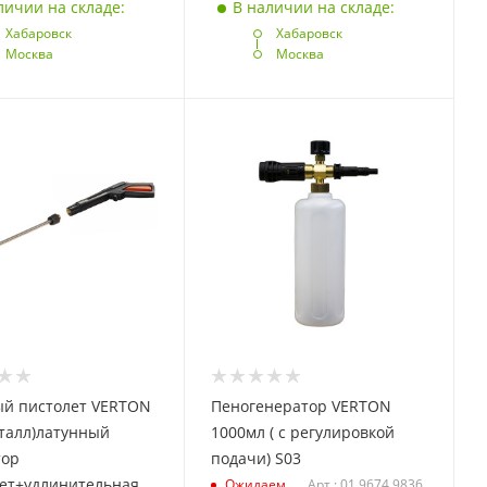
личии на складе:
В наличии на складе:
Хабаровск
Хабаровск
Москва
Москва
й пистолет VERTON
Пеногенератор VERTON
талл)латунный
1000мл ( с регулировкой
тор
подачи) S03
лет+удлинительная
Ожидаем
Арт.: 01.9674.9836