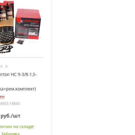
rton HC 9-3/8-1,5-
ка+рем.комплект)
ем
14803.14843
руб.
/шт
личии на складе:
Хабаровск