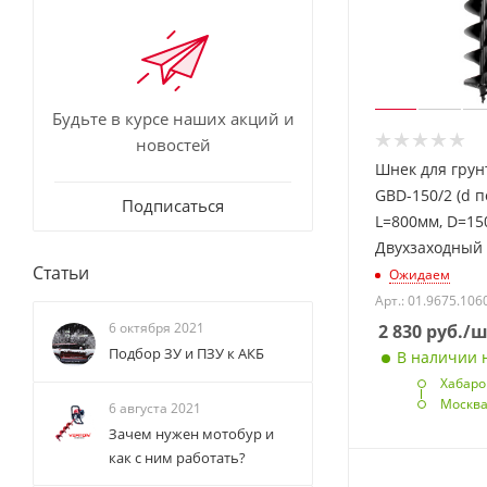
Будьте в курсе наших акций и
новостей
Шнек для гру
GBD-150/2 (d 
Подписаться
L=800мм, D=15
Двухзаходный
Статьи
Ожидаем
Арт.: 01.9675.106
6 октября 2021
2 830
руб.
/ш
Подбор ЗУ и ПЗУ к АКБ
В наличии н
Хабаро
Москв
6 августа 2021
Зачем нужен мотобур и
как с ним работать?