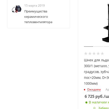
15 марта 2019
Преимущества
керамического
тепловентилятора
Шнек для льда
300/1 (металл,
градусов, зубч
пос=20мм, D=3
1000мм)
Ожидаем
Ар
6 725
руб.
/ш
В наличии н
Хабаро