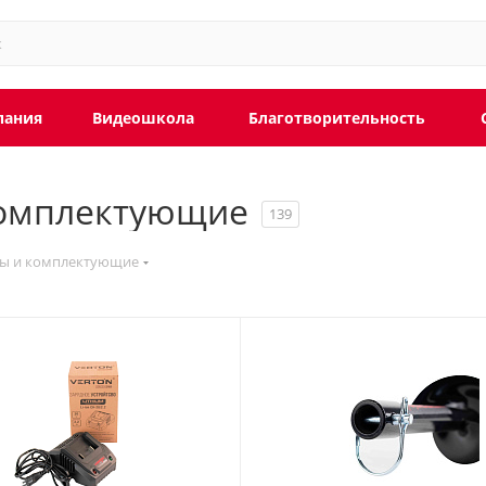
пания
Видеошкола
Благотворительность
комплектующие
139
лы и комплектующие