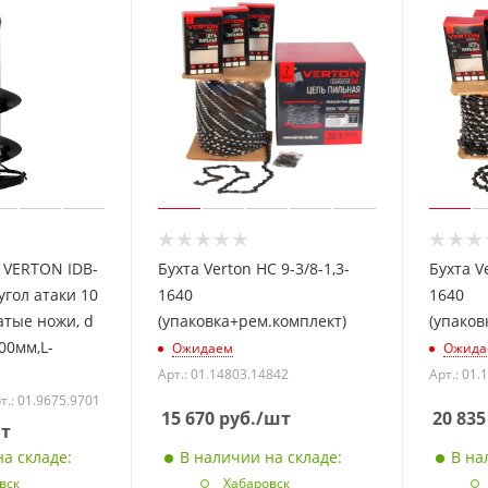
 VERTON IDB-
Бухта Verton HC 9-3/8-1,3-
Бухта Ve
 угол атаки 10
1640
1640
атые ножи, d
(упаковка+рем.комплект)
(упаков
00мм,L-
Ожидаем
Ожида
Арт.: 01.14803.14842
Арт.: 01.
т.: 01.9675.9701
15 670
руб.
/шт
20 835
т
а складе:
В наличии на складе:
В на
вск
Хабаровск