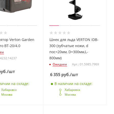
ятор Verton Garden
Шнек для льда VERTON IDB-
ro BT-20/4.0
300 (зубчатые ножи, d
пос=20мм, D=300мм,L-
ем
800мм)
14232.14237
Ожидаем
Арт.: 01.5985.7969
уб.
/шт
6 355
руб.
/шт
личии на складе:
В наличии на складе:
Хабаровск
Хабаровск
Москва
Москва