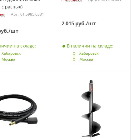
 с распыл)
ем
Арт.: 01.5985.6381
2 015
руб.
/шт
уб.
/шт
личии на складе:
В наличии на складе:
Хабаровск
Хабаровск
Москва
Москва