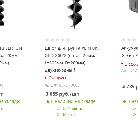
нта VERTON
Шнек для грунта VERTON
Аккумул
пос=20мм,
GBD-200/2 (d пос=20мм,
Green P
0мм)
L=800мм, D=200мм)
Ожида
Двухзаходный
Арт.: 01.
Ожидаем
04
Арт.: 01.9675.10605
4 735
р
т
3 655
руб.
/шт
а складе:
В наличии на складе:
В на
вск
Хабаровск
а
Москва