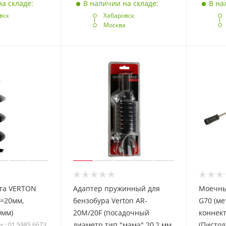
а складе:
В наличии на складе:
В на
вск
Хабаровск
а
Москва
нта VERTON
Адаптер пружинный для
Моечны
с=20мм,
бензобура Verton AR-
G70 (ме
0мм)
20М/20F (посадочный
коннек
диаметр тип "мама" 20,2 мм,
(Писто
т.: 01.5985.6673