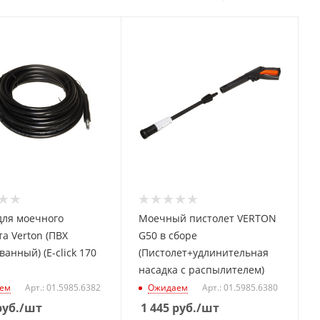
для моечного
Моечный пистолет VERTON
а Verton (ПВХ
G50 в сборе
анный) (E-click 170
(Пистолет+удлинительная
насадка с распылителем)
ем
Арт.: 01.5985.6382
Ожидаем
Арт.: 01.5985.6380
уб.
/шт
1 445
руб.
/шт