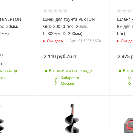
нта VERTON
Шнек для грунта VERTON
Шланг 
пос=20мм,
GBD-200 (d пос=20мм,
8м для 
0мм)
L=800мм, D=200мм)
bar)
Ожидаем
Арт.: 01.5985.6674
Ожида
03
2 110
руб.
/шт
2 475
р
т
а складе:
В наличии на складе:
В на
вск
Хабаровск
а
Москва