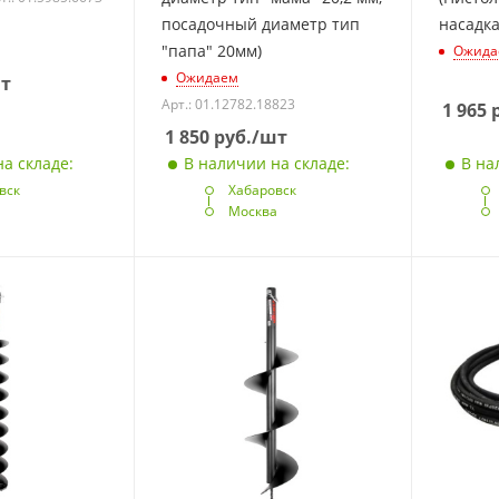
посадочный диаметр тип
насадка
"папа" 20мм)
Ожида
Ожидаем
т
Арт.: 01.12782.18823
1 965
р
1 850
руб.
/шт
а складе:
В наличии на складе:
В на
вск
Хабаровск
а
Москва