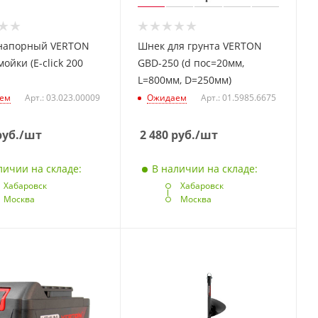
напорный VERTON
Шнек для грунта VERTON
мойки (E-click 200
GBD-250 (d пос=20мм,
L=800мм, D=250мм)
ем
Арт.: 03.023.00009
Ожидаем
Арт.: 01.5985.6675
уб.
/шт
2 480
руб.
/шт
личии на складе:
В наличии на складе:
Хабаровск
Хабаровск
Москва
Москва