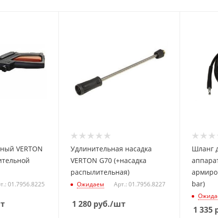
чный VERTON
Удлинительная насадка
Шланг 
ительной
VERTON G70 (+насадка
аппарат
распылительная)
армиров
bar)
т.: 01.7956.8225
Ожидаем
Арт.: 01.7956.8227
Ожида
т
1 280
руб.
/шт
1 335
р