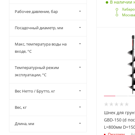
В наличии н
Хабаро
Рабочее давление, бар
Москв
Посадочный диаметр, мм
Макс, температура воды на
входе, °С
Температурный режим
эксплуатации, °С
Вес Нетто / Брутто, кг
Вес, кг
Шнек для гру
GBD-150 (d по
Длина, мм
L=800мм D=15
Ожидаем
Ар