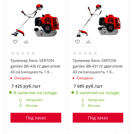
Триммер бенз. VERTON
Триммер бенз. VERTON
garden BR-430 (V двигателя
garden BR-431 (V двигателя
43 см3,мощность 1.9
43 см3,мощность 1.9
л.с./1.4 кВт,цельная
л.с./1.4 кВт,разборная
Ожидаем
Ожидаем
штанга, ремень, нож
штанга, ремень, нож
7 425
руб.
/шт
7 685
руб.
/шт
3т,катушка)
3т,катушка)
В наличии на складе:
В наличии на складе:
Хабаровск
Хабаровск
Москва
Москва
Под заказ
Под заказ