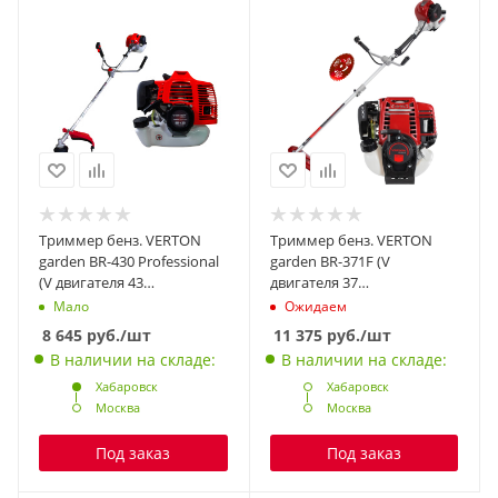
Триммер бенз. VERTON
Триммер бенз. VERTON
garden BR-430 Professional
garden BR-371F (V
(V двигателя 43
двигателя 37
см3,мощность 1.9 л.с./1.4
см3,мощность 1.4 л.с./1,1
Мало
Ожидаем
кВт,профессиональный
кВт,проффесиональный
8 645
руб.
/шт
11 375
руб.
/шт
ранец,цельная
ранец,разборная
В наличии на складе:
В наличии на складе:
штанга,диск 40т,катушка)
штанга,диск 40т,катушка) +
Хабаровск
Диск для триммера
Хабаровск
Москва
VERTON DOUBLE MOWING
Москва
TD02 (внеш. Ø 255 мм,
посад. Ø 25.4 мм, 40 зуб,
Под заказ
Под заказ
напайки победит., ТРИ