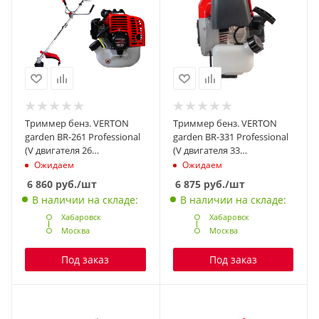
Триммер бенз. VERTON
Триммер бенз. VERTON
garden BR-261 Professional
garden BR-331 Professional
(V двигателя 26
(V двигателя 33
см3,мощность 1.2 л.с./0.88
см3,мощность 1.6 л.с./1.18
Ожидаем
Ожидаем
кВт,профессиональный
кВт,профессиональный
6 860
руб.
/шт
6 875
руб.
/шт
ранец,разборная штанга,
ранец,разборная
В наличии на складе:
В наличии на складе:
диск 40т,катушка)
штанга,диск 40т,катушка)
Хабаровск
Хабаровск
Москва
Москва
Под заказ
Под заказ