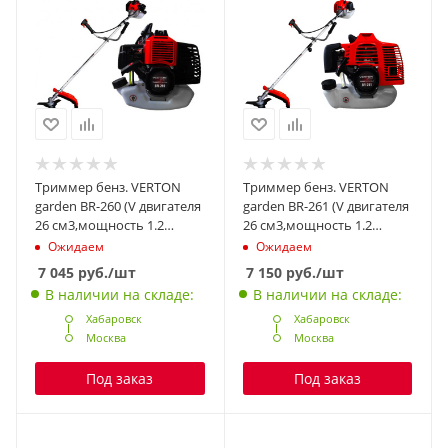
Триммер бенз. VERTON
Триммер бенз. VERTON
garden BR-260 (V двигателя
garden BR-261 (V двигателя
26 см3,мощность 1.2
26 см3,мощность 1.2
л.с./0.88 кВт,цельная
л.с./0.88 кВт,разборная
Ожидаем
Ожидаем
штанга, ремень, нож
штанга, ремень, диск
7 045
руб.
/шт
7 150
руб.
/шт
3т,катушка)
40т,катушка)
В наличии на складе:
В наличии на складе:
Хабаровск
Хабаровск
Москва
Москва
Под заказ
Под заказ