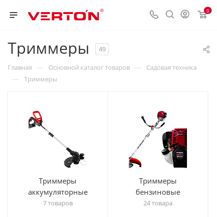
0
Триммеры
49
—
—
Главная
Основной каталог товаров
Садовая техника
—
Триммеры
Триммеры
Триммеры
аккумуляторные
бензиновые
7 товаров
24 товара