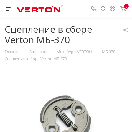
0
Сцепление в сборе
Verton МБ-370
—
—
—
—
Главная
Запчасти
Мотобуры VERTON
МБ-370
Сцепление в сборе Verton МБ-370