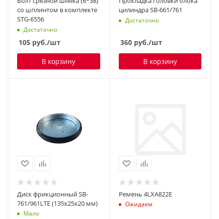
Болт срезной шнека (6*38)
Прокладка головки блока
со шплинтом в комплекте
цилиндра SB-661/761
STG-6556
Достаточно
Достаточно
105
руб.
/шт
360
руб.
/шт
В корзину
В корзину
Диск фрикционный SB-
Ремень 4LXA822E
761/961LTE (135х25х20 мм)
Ожидаем
Мало