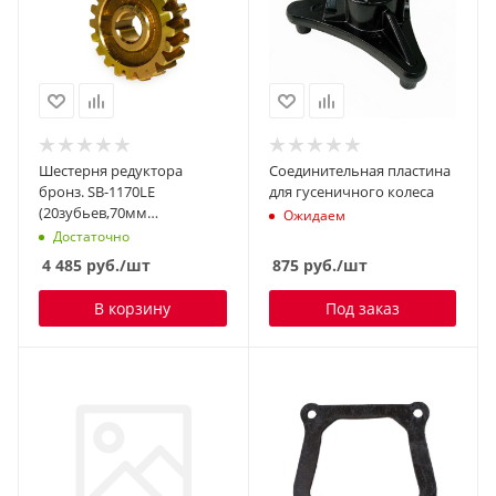
Шестерня редуктора
Соединительная пластина
бронз. SB-1170LE
для гусеничного колеса
(20зубьев,70мм
Ожидаем
наружный,19мм
Достаточно
внутрений) 20 зуб, d-70
4 485
руб.
/шт
875
руб.
/шт
В корзину
Под заказ