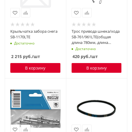
Крыльчатка забора снега
Трос привода шнека/хода
SB-1170LTE
SB-761/961LTE(общая
длина 780мм, длина
Достаточно
оплетки 550мм
Достаточно
соединение пружина -
2 215
руб.
/шт
420
руб.
/шт
кольцо)
В корзину
В корзину