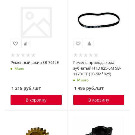
Ременный шкив SB-761LE
Ремень привода хода
зубчатый HTD 825-5M SB-
Мало
1170LTE (ТВ-5М*825)
Много
1 215
руб.
/шт
1 495
руб.
/шт
В корзину
В корзину