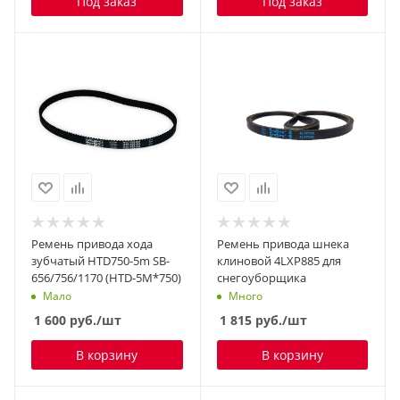
Под заказ
Под заказ
Ремень привода хода
Ремень привода шнека
зубчатый HTD750-5m SB-
клиновой 4LXP885 для
656/756/1170 (HTD-5M*750)
снегоуборщика
Мало
Много
1 600
руб.
/шт
1 815
руб.
/шт
В корзину
В корзину