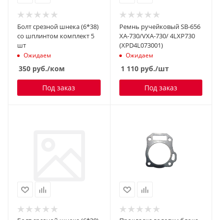
Болт срезной шнека (6*38)
Ремнь ручейковый SB-656
со шплинтом комплект 5
XA-730/VXA-730/ 4LXP730
шт
(XPD4L073001)
Ожидаем
Ожидаем
350
руб.
/ком
1 110
руб.
/шт
Под заказ
Под заказ