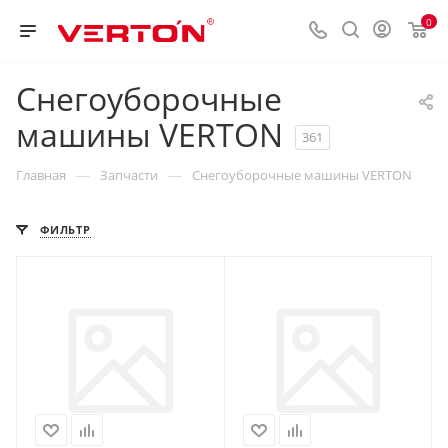
0
Снегоуборочные
машины VERTON
361
—
—
Главная
Запчасти
Снегоуборочные машины VERTON
ФИЛЬТР