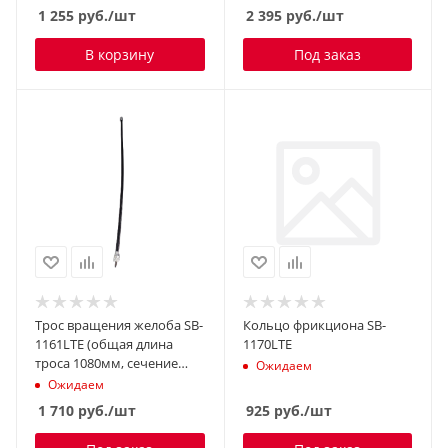
1 255
руб.
/шт
2 395
руб.
/шт
В корзину
Под заказ
Трос вращения желоба SB-
Кольцо фрикциона SB-
1161LTE (общая длина
1170LTE
троса 1080мм, сечение
Ожидаем
троса квадрат 7мм, длина
Ожидаем
оплетки 1040мм
1 710
руб.
/шт
925
руб.
/шт
соединениерезьбовое
гайка - гайка)