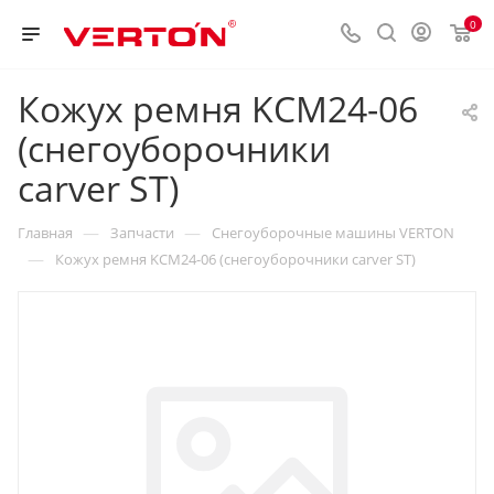
0
Кожух ремня KCМ24-06
(снегоуборочники
carver ST)
—
—
Главная
Запчасти
Снегоуборочные машины VERTON
—
Кожух ремня KCМ24-06 (снегоуборочники carver ST)